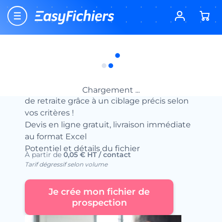
Accueil
Fichiers d’entreprises
Fichiers Services aux particuliers
Fichier des Maisons de Retraite
Fichier des Maisons de Retraite
Achetez un fichier sur-mesure de maisons
Chargement ...
de retraite grâce à un ciblage précis selon
vos critères !
Devis en ligne gratuit, livraison immédiate
au format Excel
Potentiel et détails du fichier
À partir de
0,05 € HT / contact
Tarif dégressif selon volume
Je crée mon fichier de
prospection