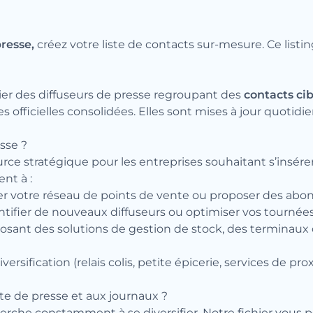
presse,
créez votre liste de contacts sur-mesure. Ce listi
hier des diffuseurs de presse regroupant des
contacts cib
 officielles consolidées. Elles sont mises à jour quotid
esse ?
urce stratégique pour les entreprises souhaitant s’insére
nt à :
r votre réseau de points de vente ou proposer des ab
tifier de nouveaux diffuseurs ou optimiser vos tournées
osant des solutions de gestion de stock, des terminaux
rsification (relais colis, petite épicerie, services de pr
te de presse et aux journaux ?
herche constamment à se diversifier. Notre fichier vous 