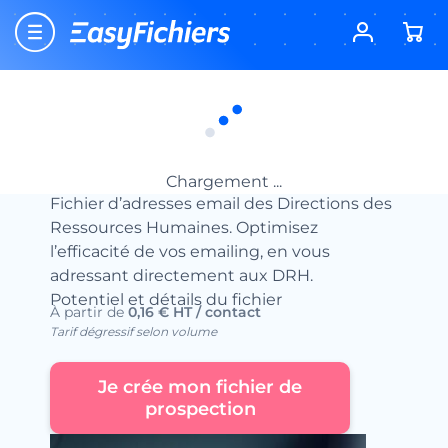
Accueil
Location fichier email btob
Emails des Cadres et Dirigeants
Fichier Email DRH
Fichier Email DRH
Location emails
Chargement ...
Fichier d’adresses email des Directions des
Ressources Humaines. Optimisez
l’efficacité de vos emailing, en vous
adressant directement aux DRH.
Potentiel et détails du fichier
À partir de
0,16 € HT / contact
Tarif dégressif selon volume
Je crée mon fichier de
prospection