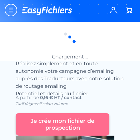
Accueil
Location fichier email btob
Fichiers Emails Services aux Entreprises
Fichier Email des Traducteurs
Fichier Email des Traducteurs
Location fichiers emails
Chargement ...
Réalisez simplement et en toute
autonomie votre campagne d’emailing
auprès des Traducteurs avec notre solution
de routage emailing
Potentiel et détails du fichier
À partir de
0,16 € HT / contact
Tarif dégressif selon volume
Je crée mon fichier de
prospection