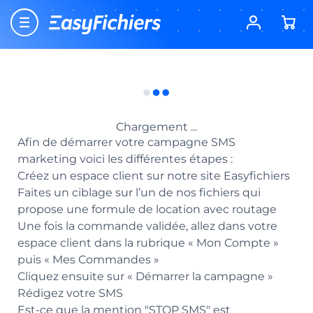
Accueil
Nouveau client EasyFichiers ? Profitez dès
-15%
Questions fréquentes
aujourd’hui d’une offre exceptionnelle à partir de
149€ HT d’achat ! Code
EASYFICHIERS
Comment démarrer une campagne SMS sur
Easyfichiers ?
Questions fréquentes
Retour
Comment démarrer une campagne SMS sur
Easyfichiers ?
Chargement ...
Afin de démarrer votre campagne SMS
marketing voici les différentes étapes :
Créez un espace client sur notre site Easyfichiers
Faites un ciblage sur l’un de nos fichiers qui
propose une formule de location avec routage
Une fois la commande validée, allez dans votre
espace client dans la rubrique « Mon Compte »
puis « Mes Commandes »
Cliquez ensuite sur « Démarrer la campagne »
Rédigez votre SMS
Est-ce que la mention "STOP SMS" est