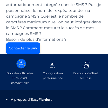
automatiquement intégrée dans le SMS ?
Puis-je
personnaliser le nom de l'expéditeur de ma
campagne SMS ?
Quel est le nombre de
caractères maximum que l'on peut intégrer dans
le SMS ?
Comment mesurer le succès de mes
campagnes SMS ?
Besoin de plus d'informations ?
Contacter le SAV
Données officielles
Configuration
Envoi contrôlé et
100% RGPD
personnalisée
sécurisé
compatibles
À propos d'EasyFichiers
EasyFichiers.com a été spécialement adapté pour les