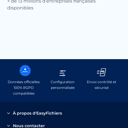
+ de 13 millions d’entreprises françaises
Té
disponibles
Dir
Fa
+ d
Données officielles
Configuration
Envoi contrôlé et
100% RGPD
personnalisée
sécurisé
compatibles
À propos d'EasyFichiers
EasyFichiers.com a été spécialement adapté pour les
Nous contacter
TPE/PME et les entreprises à réseaux; il permet d’acheter