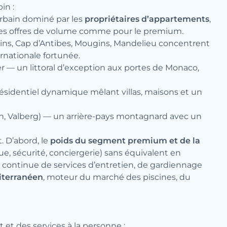
in :
urbain dominé par les
propriétaires d’appartements
,
r les offres de volume comme pour le premium.
Pins, Cap d’Antibes, Mougins, Mandelieu concentrent
ernationale fortunée.
 — un littoral d’exception aux portes de Monaco,
résidentiel dynamique mêlant villas, maisons et un
Auron, Valberg) — un arrière-pays montagnard avec un
. D’abord, le
poids du segment premium et de la
, sécurité, conciergerie) sans équivalent en
e continue de services d’entretien, de gardiennage
iterranéen
, moteur du marché des piscines, du
 et des services à la personne :