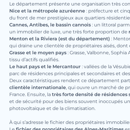
Le département présente une organisation très contra
Nice et la métropole azuréenne
: préfecture et cin
du front de mer prestigieux aux quartiers résidenti
Cannes, Antibes, le bassin cannois
: un littoral pa
un immobilier de luxe, une très forte proportion de
Menton et la Riviera (est du département)
: Menton
qui draine une clientèle de propriétaires aisés, don
Grasse et le moyen pays
: Grasse, Valbonne, Sophia
tissu d’actifs qualifiés.
Le haut pays et le Mercantour
: vallées de la Vésub
parc de résidences principales et secondaires et des b
Deux caractéristiques rendent ce département particu
clientèle internationale
, qui ouvre un marché de p
France. Ensuite, la
très forte densité de résidences
et de sécurité pour des biens souvent inoccupés une p
photovoltaïque et de la climatisation.
À qui s’adresse le fichier des propriétaires immobili
Le
fichier des propriétaires des Alpes-Maritimes
es