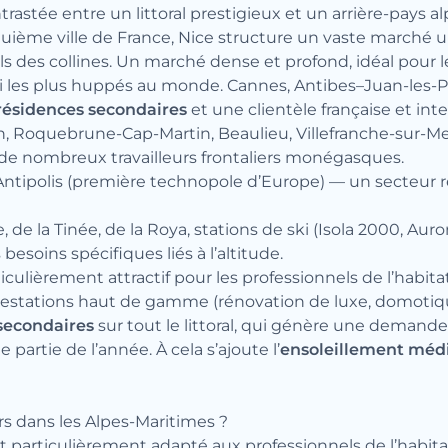
stée entre un littoral prestigieux et un arrière-pays alp
quième ville de France, Nice structure un vaste marché 
els des collines. Un marché dense et profond, idéal pou
rmi les plus huppés au monde. Cannes, Antibes–Juan-les-
résidences secondaires
et une clientèle française et int
, Roquebrune-Cap-Martin, Beaulieu, Villefranche-sur-Mer
t de nombreux travailleurs frontaliers monégasques.
 Antipolis (première technopole d’Europe) — un secteur 
ie, de la Tinée, de la Roya, stations de ski (Isola 2000, 
esoins spécifiques liés à l’altitude.
lièrement attractif pour les professionnels de l’habitat
restations haut de gamme (rénovation de luxe, domotique
 secondaires
sur tout le littoral, qui génère une demand
artie de l’année. À cela s’ajoute l’
ensoleillement méd
ers dans les Alpes-Maritimes ?
t particulièrement adapté aux professionnels de l’habitat