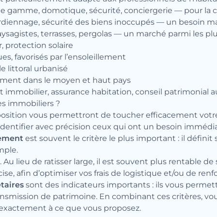
e gamme, domotique, sécurité, conciergerie — pour la cl
ardiennage, sécurité des biens inoccupés — un besoin maje
paysagistes, terrasses, pergolas — un marché parmi les p
, protection solaire
es, favorisés par l’ensoleillement
e littoral urbanisé
amment dans le moyen et haut pays
it immobilier, assurance habitation, conseil patrimonial a
res immobiliers ?
position vous permettront de toucher efficacement votre
dentifier avec précision ceux qui ont un besoin immédia
tement
est souvent le critère le plus important : il défini
mple.
u lieu de ratisser large, il est souvent plus rentable d
e, afin d’optimiser vos frais de logistique et/ou de renfo
taires
sont des indicateurs importants : ils vous permet
nsmission de patrimoine. En combinant ces critères, v
 exactement à ce que vous proposez.