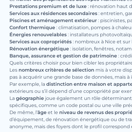
Prestations premium et de luxe
: rénovation haut d
Services aux résidences secondaires
: entretien, g
Piscines et aménagement extérieur
: piscinistes, 
Confort thermique
: climatisation, pompes à chaleur
Énergies renouvelables
: installateurs photovoltaïqu
Services aux copropriétés
: nombreux à Nice et sur l
Rénovation énergétique
: isolation, fenêtres, not
Banque, assurance et gestion de patrimoine
: créd
Quels critères choisir pour bien cibler les propriétai
Les
nombreux critères de sélection
mis à votre dis
pas à acquérir une grande base de données, mais à i
Par exemple, la
distinction entre maison et appar
extérieurs ou s’il dépend d’une copropriété par exe
La
géographie
joue également un rôle déterminant. A
spécifiques, comme un code postal ou une ville précis
De même, l’
âge
et le
niveau de revenus des proprié
d’équipement, de rénovation énergétique ou de tra
anonyme, mais des foyers dont le profil correspond