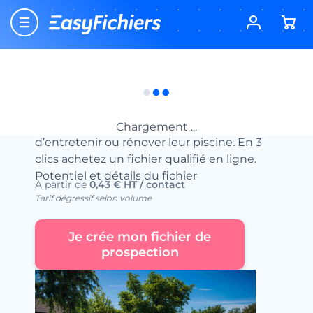
Accueil
Fichiers de prospection commerciale
Les Propriétaires de piscines
Les Propriétaires de piscines
Avec le fichier des Piscines, accédez à des
milliers de clients potentiels qui ont besoin
Chargement ...
d’entretenir ou rénover leur piscine. En 3
clics achetez un fichier qualifié en ligne.
Potentiel et détails du fichier
À partir de
0,43 € HT / contact
Tarif dégressif selon volume
Je crée mon fichier de
prospection