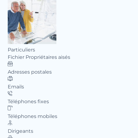
Particuliers
Par
Fichier Propriétaires aisés
Pro
Adresses postales
Ad
Emails
Em
Téléphones fixes
Té
Téléphones mobiles
Té
Dirigeants
Dir