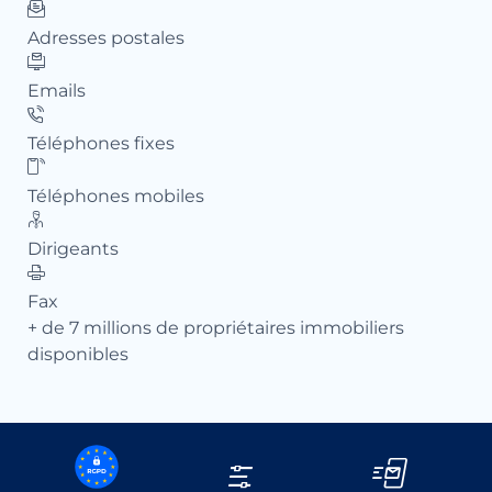
Adresses postales
Ad
Emails
Em
Téléphones fixes
Té
Téléphones mobiles
Té
Dirigeants
Dir
Fax
Fa
+ de 7 millions de propriétaires immobiliers
+ d
disponibles
di