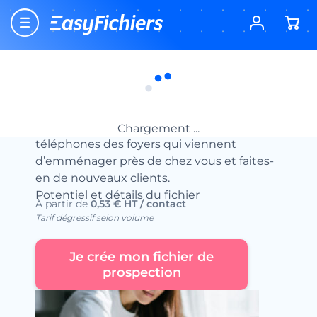
Accueil
Fichiers de prospection commerciale
Nouveaux Voisins
Nouveaux Voisins
Avec le fichier » Nouveaux Voisins »,
accédez aux adresses postales et
Chargement ...
téléphones des foyers qui viennent
d’emménager près de chez vous et faites-
en de nouveaux clients.
Potentiel et détails du fichier
À partir de
0,53 € HT / contact
Tarif dégressif selon volume
Je crée mon fichier de
prospection