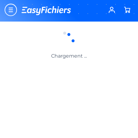
Nouveau client EasyFichiers ? Profitez dès
-15%
aujourd’hui d’une offre exceptionnelle à partir de
149€ HT d’achat ! Code
EASYFICHIERS
Chargement ...