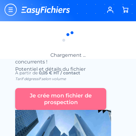
Accueil
Fichiers d’entreprises
Fichier des Sièges Sociaux
Fichier des sièges sociaux
Achetez en ligne la liste des sièges sociaux
et prospectez ces entreprises avant vos
Chargement ...
concurrents !
Potentiel et détails du fichier
À partir de
0,05 € HT / contact
Tarif dégressif selon volume
Je crée mon fichier de
prospection