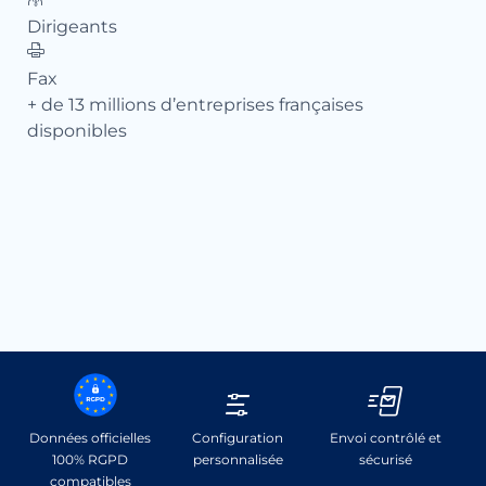
Ema
Dirigeants
Té
Fax
+ de 13 millions d’entreprises françaises
Té
disponibles
Dir
Fa
+ d
di
Données officielles
Configuration
Envoi contrôlé et
100% RGPD
personnalisée
sécurisé
compatibles