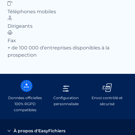
Téléphones mobiles
Té
Dirigeants
Dir
Fax
Fa
+ de 100 000 d’entreprises disponibles à la
+ d
prospection
pr
Données officielles
Configuration
Envoi contrôlé et
100% RGPD
personnalisée
sécurisé
compatibles
À propos d'EasyFichiers