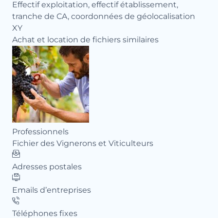
Effectif exploitation, effectif établissement,
tranche de CA, coordonnées de géolocalisation
XY
Achat et location de fichiers similaires
Professionnels
Pro
Fichier des Vignerons et Viticulteurs
Fic
Adresses postales
Ad
Emails d’entreprises
Ema
Téléphones fixes
Té