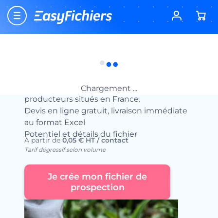
Accueil
Fichiers d’entreprises
Fichiers Exploitations Agricoles
Fichier des Agriculteurs
Fichier des Agriculteurs
Le fichier complet des agriculteurs et
Chargement ...
producteurs situés en France.
Devis en ligne gratuit, livraison immédiate
au format Excel
Potentiel et détails du fichier
À partir de
0,05 € HT / contact
Tarif dégressif selon volume
Je crée mon fichier de
prospection