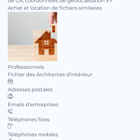
de CA, coordonnées de géolocalisation XY
Achat et location de fichiers similaires
Professionnels
Pro
Fichier des Architectes d’intérieur
Fi
Adresses postales
Ad
Emails d’entreprises
Ema
Téléphones fixes
Té
Téléphones mobiles
Té