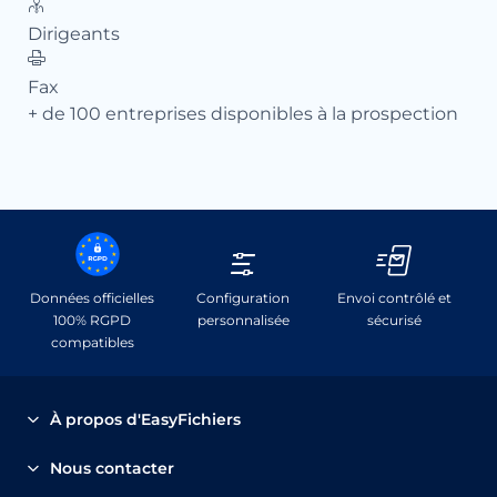
Dirigeants
Dir
Fax
Fa
+ de 100 entreprises disponibles à la prospection
+ d
Données officielles
Configuration
Envoi contrôlé et
100% RGPD
personnalisée
sécurisé
compatibles
À propos d'EasyFichiers
EasyFichiers.com a été spécialement adapté pour les
Nous contacter
TPE/PME et les entreprises à réseaux; il permet d’acheter
05.56.69.22.65