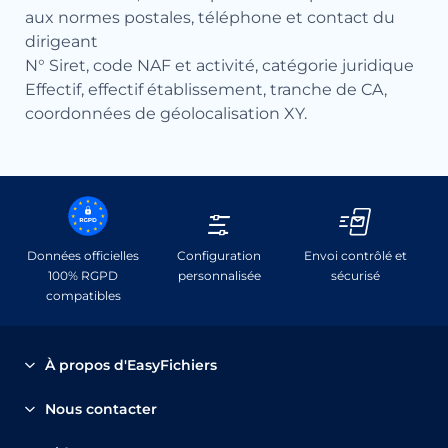
aux normes postales, téléphone et contact du
dirigeant
N° Siret, code NAF et activité, catégorie juridique
Effectif, effectif établissement, tranche de CA,
coordonnées de géolocalisation XY.
Données officielles
Configuration
Envoi contrôlé et
100% RGPD
personnalisée
sécurisé
compatibles
À propos d'EasyFichiers
EasyFichiers.com a été spécialement adapté pour les
Nous contacter
TPE/PME et les entreprises à réseaux; il permet d’acheter
05.56.69.22.65
ou de louer en ligne un fichier de prospection sur-