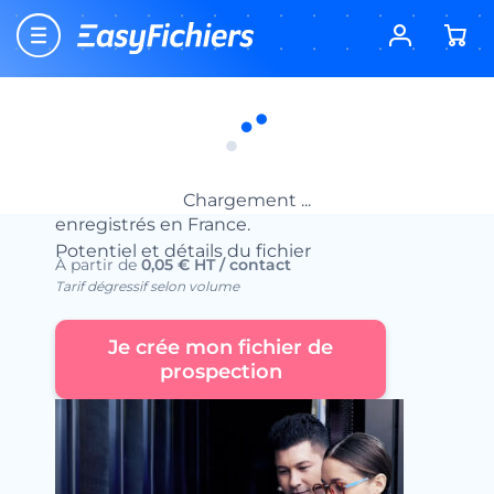
Accueil
Fichiers d’entreprises
Fichiers Services aux entreprises
Fichier des Portails Internet
Fichier des Portails Internet
Fichier de tous les portails Internet
Chargement ...
enregistrés en France.
Potentiel et détails du fichier
À partir de
0,05 € HT / contact
Tarif dégressif selon volume
Je crée mon fichier de
prospection