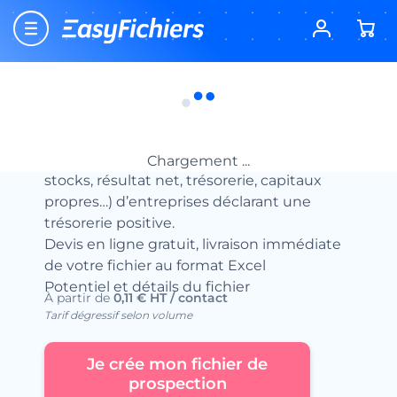
Accueil
Fichiers d’entreprises
Les Données Financières des entreprises
Fichier des Entreprises Trésorerie Positive
Fichier des Entreprises Trésorerie Positive
Fichier avec des données financières (CA,
Chargement ...
stocks, résultat net, trésorerie, capitaux
propres…) d’entreprises déclarant une
trésorerie positive.
Devis en ligne gratuit, livraison immédiate
de votre fichier au format Excel
Potentiel et détails du fichier
À partir de
0,11 € HT / contact
Tarif dégressif selon volume
Je crée mon fichier de
prospection