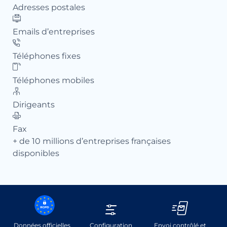
Adresses postales
Ad
Emails d’entreprises
Ema
Téléphones fixes
Té
Téléphones mobiles
Té
Dirigeants
Dir
Fax
Fa
+ de 10 millions d’entreprises françaises
+ d
disponibles
di
Données officielles
Configuration
Envoi contrôlé et