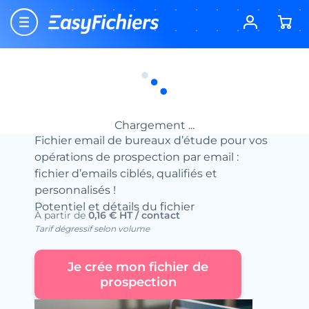
Accueil
Location fichier email btob
Fichiers Emails Services aux Entreprises
Fichier Email des Bureaux d’Etudes
Fichier Email des Bureaux d’Etudes
Location fichiers emails
Chargement ...
Fichier email de bureaux d’étude pour vos
opérations de prospection par email :
fichier d’emails ciblés, qualifiés et
personnalisés !
Potentiel et détails du fichier
À partir de
0,16 € HT / contact
Tarif dégressif selon volume
Je crée mon fichier de
prospection