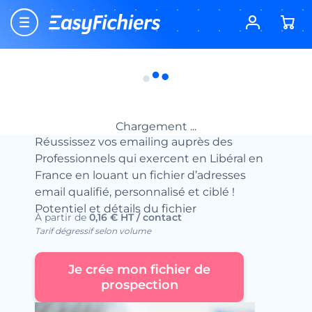
Accueil
Location fichier email btob
Emails des Catégories juridiques
Fichier Email des Professions Libérales
Fichier Email des Professions Libérales
Location fichiers emails
Chargement ...
Réussissez vos emailing auprès des
Professionnels qui exercent en Libéral en
France en louant un fichier d’adresses
email qualifié, personnalisé et ciblé !
Potentiel et détails du fichier
À partir de
0,16 € HT / contact
Tarif dégressif selon volume
Je crée mon fichier de
prospection