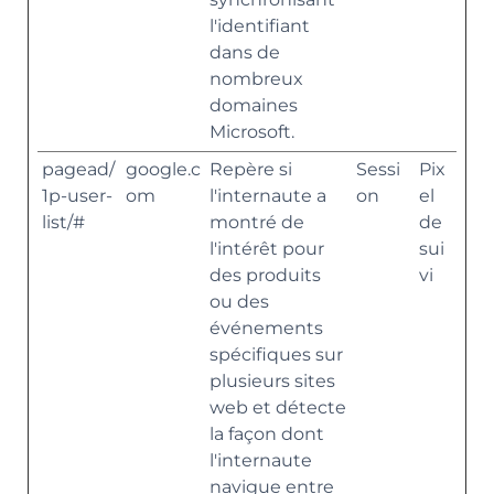
l'identifiant
dans de
nombreux
domaines
Microsoft.
pagead/
google.c
Repère si
Sessi
Pix
1p-user-
om
l'internaute a
on
el
list/#
montré de
de
l'intérêt pour
sui
des produits
vi
ou des
événements
spécifiques sur
plusieurs sites
web et détecte
la façon dont
l'internaute
navigue entre