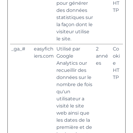
pour générer
HT
des données
TP
statistiques sur
la façon dont le
visiteur utilise
le site.
_ga_#
easyfich
Utilisé par
2
Co
iers.com
Google
anné
oki
Analytics our
es
e
recueillir des
HT
données sur le
TP
nombre de fois
qu'un
utilisateur a
visité le site
web ainsi que
les dates de la
première et de