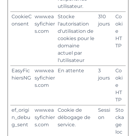
utilisateur.
CookieC
www.ea
Stocke
310
Co
onsent
syfichier
l'autorisation
jours
oki
s.com
d'utilisation de
e
cookies pour le
HT
domaine
TP
actuel par
l'utilisateur
EasyFic
www.ea
En attente
3
Co
hiersNG
syfichier
jours
oki
s.com
e
HT
TP
ef_origi
www.ea
Cookie de
Sessi
Sto
n_debu
syfichier
débogage de
on
cka
g_sent
s.com
service.
ge
loc