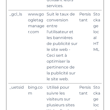
services.
_gcl_ls
www.go
Suit le taux de
Persis
Sto
ogletag
conversion
tant
cka
manage
entre
ge
r.com
l'utilisateur et
loc
les bannières
al
de publicité sur
HT
le site web -
ML
Ceci sert à
optimiser la
pertinence de
la publicité sur
le site web.
_uetsid
bing.co
Utilisé pour
Persis
Sto
m
suivre les
tant
cka
visiteurs sur
ge
plusieurs sites
loc