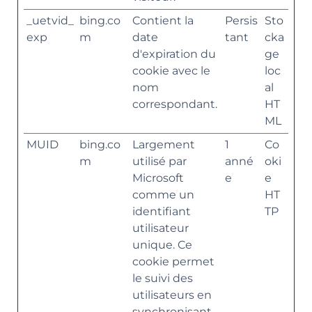
_uetvid_
bing.co
Contient la
Persis
Sto
exp
m
date
tant
cka
d'expiration du
ge
cookie avec le
loc
nom
al
correspondant.
HT
ML
MUID
bing.co
Largement
1
Co
m
utilisé par
anné
oki
Microsoft
e
e
comme un
HT
identifiant
TP
utilisateur
unique. Ce
cookie permet
le suivi des
utilisateurs en
synchronisant