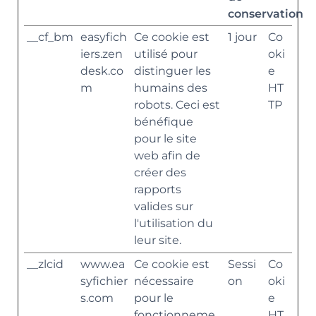
conservation
__cf_bm
easyfich
Ce cookie est
1 jour
Co
iers.zen
utilisé pour
oki
desk.co
distinguer les
e
m
humains des
HT
robots. Ceci est
TP
bénéfique
pour le site
web afin de
créer des
rapports
valides sur
l'utilisation du
leur site.
__zlcid
www.ea
Ce cookie est
Sessi
Co
syfichier
nécessaire
on
oki
s.com
pour le
e
fonctionneme
HT