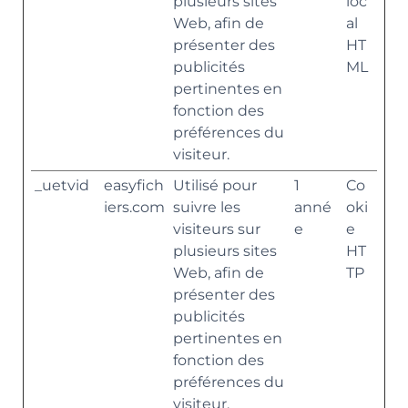
plusieurs sites
loc
Web, afin de
al
présenter des
HT
publicités
ML
pertinentes en
fonction des
préférences du
visiteur.
_uetvid
easyfich
Utilisé pour
1
Co
iers.com
suivre les
anné
oki
visiteurs sur
e
e
plusieurs sites
HT
Web, afin de
TP
présenter des
publicités
pertinentes en
fonction des
préférences du
visiteur.