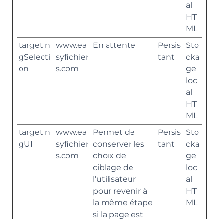
al
HT
ML
targetin
www.ea
En attente
Persis
Sto
gSelecti
syfichier
tant
cka
on
s.com
ge
loc
al
HT
ML
targetin
www.ea
Permet de
Persis
Sto
gUI
syfichier
conserver les
tant
cka
s.com
choix de
ge
ciblage de
loc
l'utilisateur
al
pour revenir à
HT
la même étape
ML
si la page est