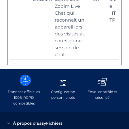
Zopim Live
e
Chat qui
HT
reconnaît un
TP
appareil lors
des visites au
cours d'une
session de
chat.
Données officielles
Configuration
Envoi contrôlé et
100% RGPD
personnalisée
sécurisé
compatibles
À propos d'EasyFichiers