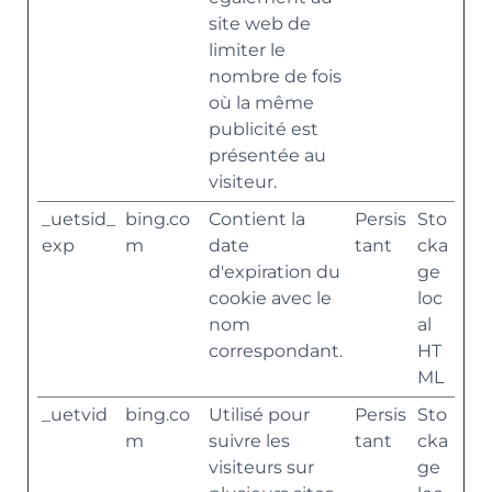
site web de
limiter le
nombre de fois
où la même
publicité est
présentée au
visiteur.
_uetsid_
bing.co
Contient la
Persis
Sto
exp
m
date
tant
cka
d'expiration du
ge
cookie avec le
loc
nom
al
correspondant.
HT
ML
_uetvid
bing.co
Utilisé pour
Persis
Sto
m
suivre les
tant
cka
visiteurs sur
ge