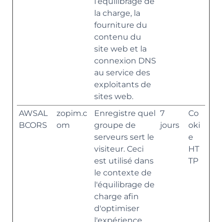
l’équilibrage de
la charge, la
fourniture du
contenu du
site web et la
connexion DNS
au service des
exploitants de
sites web.
AWSAL
zopim.c
Enregistre quel
7
Co
BCORS
om
groupe de
jours
oki
serveurs sert le
e
visiteur. Ceci
HT
est utilisé dans
TP
le contexte de
l'équilibrage de
charge afin
d'optimiser
l'expérience