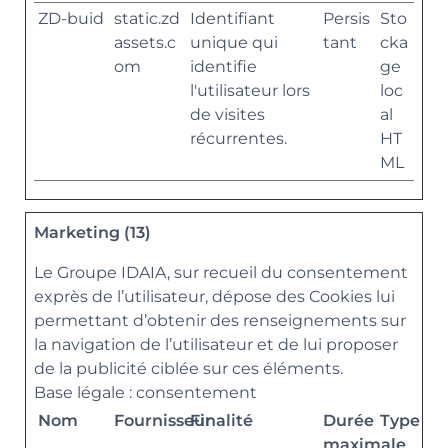
ZD-buid
static.zd
Identifiant
Persis
Sto
assets.c
unique qui
tant
cka
om
identifie
ge
l'utilisateur lors
loc
de visites
al
récurrentes.
HT
ML
Marketing (13)
Le Groupe IDAIA, sur recueil du consentement
exprès de l’utilisateur, dépose des Cookies lui
permettant d’obtenir des renseignements sur
la navigation de l’utilisateur et de lui proposer
de la publicité ciblée sur ces éléments.
Base légale : consentement
Nom
Fournisseur
Finalité
Durée
Type
maximale