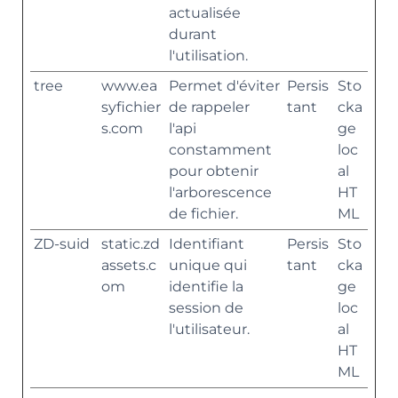
actualisée
durant
l'utilisation.
tree
www.ea
Permet d'éviter
Persis
Sto
syfichier
de rappeler
tant
cka
s.com
l'api
ge
constamment
loc
pour obtenir
al
l'arborescence
HT
de fichier.
ML
ZD-suid
static.zd
Identifiant
Persis
Sto
assets.c
unique qui
tant
cka
om
identifie la
ge
session de
loc
l'utilisateur.
al
HT
ML