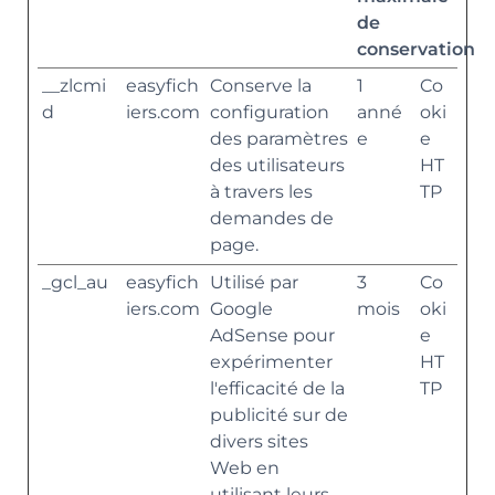
de
conservation
__zlcmi
easyfich
Conserve la
1
Co
d
iers.com
configuration
anné
oki
des paramètres
e
e
des utilisateurs
HT
à travers les
TP
demandes de
page.
_gcl_au
easyfich
Utilisé par
3
Co
iers.com
Google
mois
oki
AdSense pour
e
expérimenter
HT
l'efficacité de la
TP
publicité sur de
divers sites
Web en
utilisant leurs