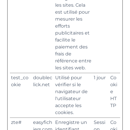
les sites. Cela
est utilisé pour
mesurer les
efforts
publicitaires et
facilite le
paiement des
frais de
référence entre
les sites web.
test_co
doublec
Utilisé pour
1 jour
Co
okie
lick.net
vérifier si le
oki
navigateur de
e
l'utilisateur
HT
accepte les
TP
cookies.
zte#
easyfich
Enregistre un
Sessi
Co
iers.com
identifiant
on
oki