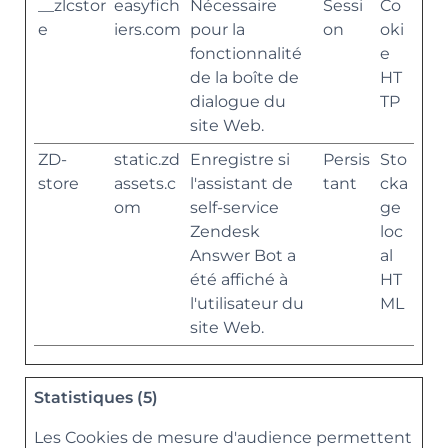
__zlcstor
easyfich
Nécessaire
Sessi
Co
e
iers.com
pour la
on
oki
fonctionnalité
e
de la boîte de
HT
dialogue du
TP
site Web.
ZD-
static.zd
Enregistre si
Persis
Sto
store
assets.c
l'assistant de
tant
cka
om
self-service
ge
Zendesk
loc
Answer Bot a
al
été affiché à
HT
l'utilisateur du
ML
site Web.
Statistiques (5)
Les Cookies de mesure d'audience permettent