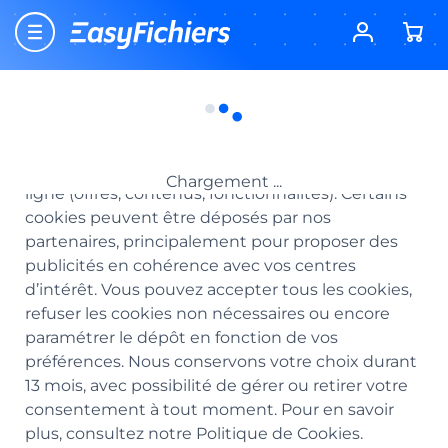
Accueil
Nouveau client EasyFichiers ? Profitez dès
-15%
Paramétrage des cookies
aujourd’hui d’une offre exceptionnelle à partir de
149€ HT d’achat ! Code
EASYFICHIERS
Paramétrage des cookies
Le respect de votre vie privée est notre priorité.
Ce site utilise des cookies afin d'adapter votre
expérience de navigation à vos attentes. Les
cookies permettent d’améliorer nos services en
Chargement ...
ligne (offres, contenus, fonctionnalités). Certains
cookies peuvent être déposés par nos
partenaires, principalement pour proposer des
publicités en cohérence avec vos centres
d’intérêt. Vous pouvez accepter tous les cookies,
refuser les cookies non nécessaires ou encore
paramétrer le dépôt en fonction de vos
préférences. Nous conservons votre choix durant
13 mois, avec possibilité de gérer ou retirer votre
consentement à tout moment. Pour en savoir
plus, consultez notre Politique de Cookies.