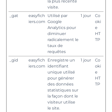
la plus récente
visite.
_gat
easyfich
Utilisé par
1 jour
Co
iers.com
Google
oki
Analytics pour
e
diminuer
HT
radicalement le
TP
taux de
requêtes
_gid
easyfich
Enregistre un
1 jour
Co
iers.com
identifiant
oki
unique utilisé
e
pour générer
HT
des données
TP
statistiques sur
la façon dont le
visiteur utilise
le site.