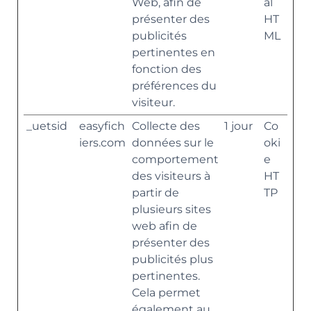
Web, afin de
al
présenter des
HT
publicités
ML
pertinentes en
fonction des
préférences du
visiteur.
_uetsid
easyfich
Collecte des
1 jour
Co
iers.com
données sur le
oki
comportement
e
des visiteurs à
HT
partir de
TP
plusieurs sites
web afin de
présenter des
publicités plus
pertinentes.
Cela permet
également au