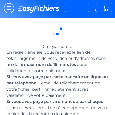
Accueil
Nouveau client EasyFichiers ? Profitez dès
-15%
Questions fréquentes
aujourd’hui d’une offre exceptionnelle à partir de
149€ HT d’achat ! Code
EASYFICHIERS
Quel est le délai de livraison de mon fichier ?
Questions fréquentes
Retour
Quel est le délai de livraison de mon fichier ?
Le délai de livraison de votre fichier varie selon le
moyen de paiement utilisé :
Chargement ...
En règle générale, vous recevez le lien de
téléchargement de votre fichier d’adresses dans
un délai
maximum de 15 minutes
après
validation de votre paiement.
Si vous avez payé par carte bancaire en ligne ou
par téléphone
: l’email de téléchargement de
votre fichier part immédiatement après
validation de votre paiement.
Si vous avez payé par virement ou par chèque
:
vous recevrez l’email de téléchargement de votre
fichier dès la réception du paiement.